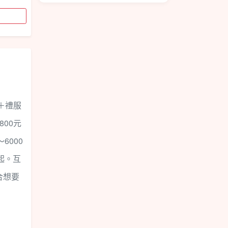
＋禮服
00元
6000
起。互
合想要