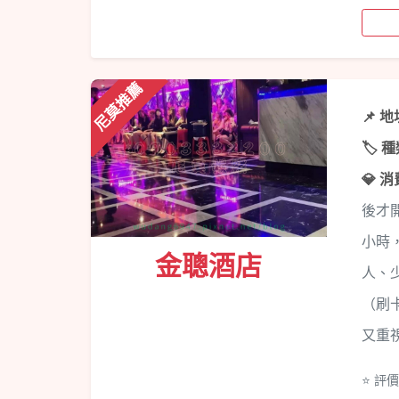
尼莫推薦
📌 
🏷️ 
💎 
後才開
小時，
金聰酒店
人、
（刷
又重
⭐ 評價