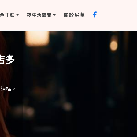
關於尼莫
色正妹
夜生活導覽
店多
費結構，