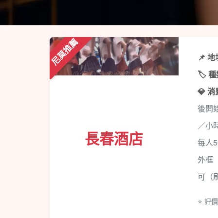
尼莫推薦
📌 
🏷️ 
💎 
後開始
／小時
長春酒店
每人5
外框
可（
⭐ 評價