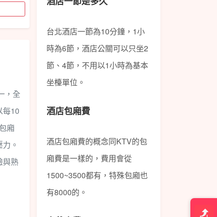
酒店一節是多久
台北酒店一節為10分鐘，1小
時為6節，酒店公關可以只坐2
節、4節，不用以1小時為基本
坐檯單位。
一，全
每10
酒店包廂費
收包廂
酒店包廂費的概念同KTV的包
壓力。
廂費是一樣的，費用會從
驗與熟
1500~3500都有，特殊包廂也
有8000的。