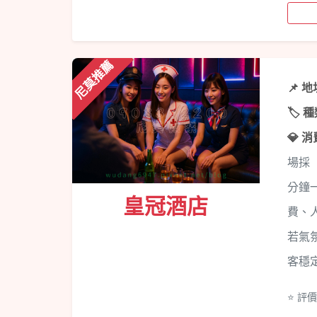
尼莫推薦
📌 
🏷️ 
💎 
場採
分鐘
皇冠酒店
費、
若氣
客穩
⭐ 評價