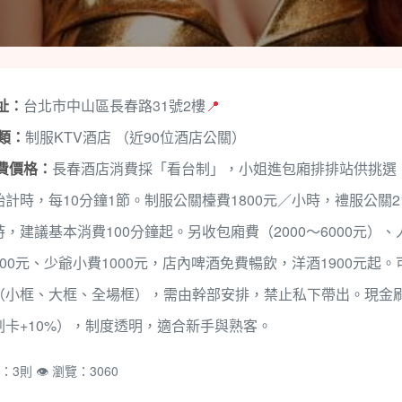
地址：
台北市中山區長春路31號2樓
📍
種類：
制服KTV酒店 （近90位酒店公關）
消費價格：
長春酒店消費採「看台制」，小姐進包廂排排站供挑選
計時，每10分鐘1節。制服公關檯費1800元／小時，禮服公關21
，建議基本消費100分鐘起。另收包廂費（2000～6000元）、
00元、少爺小費1000元，店內啤酒免費暢飲，洋酒1900元起。
（小框、大框、全場框），需由幹部安排，禁止私下帶出。現金
刷卡+10%），制度透明，適合新手與熟客。
：3則 👁️ 瀏覽：3060