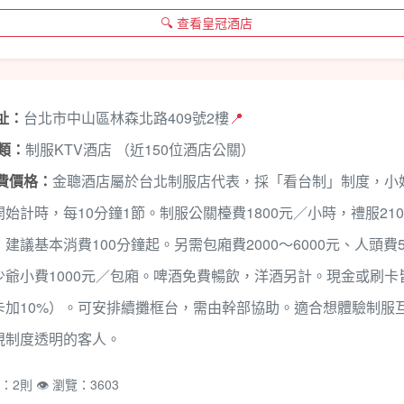
🔍 查看皇冠酒店
地址：
台北市中山區林森北路409號2樓
📍
種類：
制服KTV酒店 （近150位酒店公關）
消費價格：
金聰酒店屬於台北制服店代表，採「看台制」制度，小
始計時，每10分鐘1節。制服公關檯費1800元／小時，禮服210
建議基本消費100分鐘起。另需包廂費2000～6000元、人頭費5
少爺小費1000元／包廂。啤酒免費暢飲，洋酒另計。現金或刷卡
卡加10%）。可安排續攤框台，需由幹部協助。適合想體驗制服
視制度透明的客人。
：2則 👁️ 瀏覽：3603