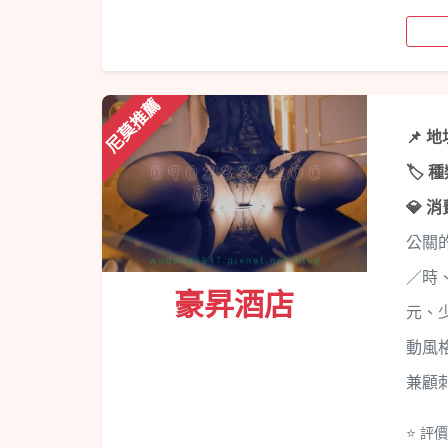
尼莫推薦
📌 
🏷️ 
💎 
公關
／時、
豪昇酒店
元、少
動風
兼顧
⭐ 評價