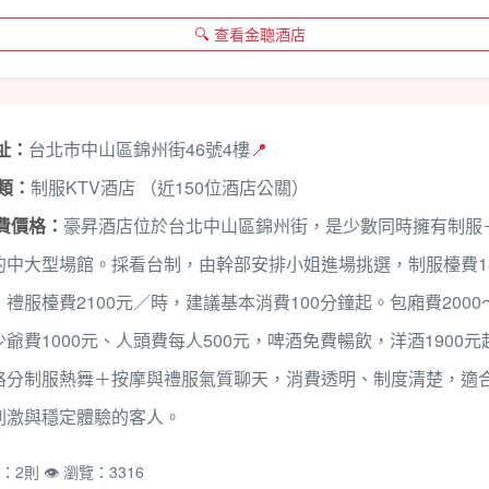
🔍 查看金聰酒店
地址：
台北市中山區錦州街46號4樓
📍
種類：
制服KTV酒店 （近150位酒店公關）
消費價格：
豪昇酒店位於台北中山區錦州街，是少數同時擁有制服
的中大型場館。採看台制，由幹部安排小姐進場挑選，制服檯費18
禮服檯費2100元／時，建議基本消費100分鐘起。包廂費2000～
爺費1000元、人頭費每人500元，啤酒免費暢飲，洋酒1900元
格分制服熱舞＋按摩與禮服氣質聊天，消費透明、制度清楚，適
刺激與穩定體驗的客人。
：2則 👁️ 瀏覽：3316