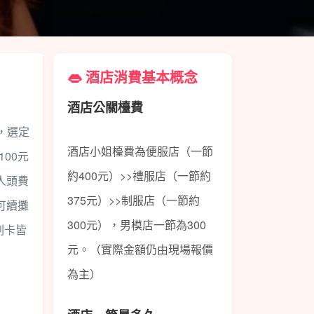
👄 酒店消費基本概念
酒店公關檯費
，選定
酒店小姐檯費為便服店（一節
00元
約400元）>>禮服店（一節約
人頭費
375元）>>制服店（一節約
可續攤
300元），男模店一節為300
刷卡皆
元。（實際金額仍由現場報價
為主）