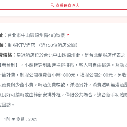
🔍 查看長春酒店
地址：
台北市中山區錦州街48號2樓
📍
種類：
制服KTV酒店 （近150位酒店公關）
消費價格：
皇冠酒店位於台北中山區錦州街，是台北制服店代表之
【看台制】，小姐皆穿制服進場排排站，客人可自由挑選。互動以
一節計費，制服公關檯費每小時1800元，禮服公關2100元，另
人頭費與少爺小費。啤酒免費暢飲，洋酒另計，消費透明無灌酒
氛良好可續時或由幹部安排外框，僅限公共場合。適合新手初體
定回訪。
：1則 👁️ 瀏覽：2029