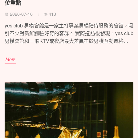
位重點
2026-07-16
413
📆
👁
yes club 男模會館是一家主打專業男模陪侍服務的會館，吸
引不少對新鮮體驗好奇的客群。 實際造訪後發現，yes club
男模會館和一般KTV或夜店最大差異在於男模互動風格、消
費方式及服務流程，容易讓初次體驗者踩到預算或隱性消費
的坑。建議事先了解清楚套餐內容、評價與真實流程，才能
More
玩得安心又不踩