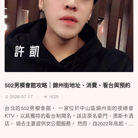
502男模會館攻略｜錦州街地址、消費、看台與預約
2026-07-17
1625
📆
👁
台北的502男模會館， 一家位於中山區錦州街的夜總會
KTV，以其獨特的看台制聞名。該店原名豪門、奧斯卡酒
店， 過去主要提供女公關服務。 然而，自2022年底起，隨
著經營團隊的變更，這家店鋪進行了一次大轉變，重新開業