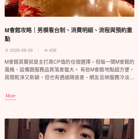
M會館攻略｜男模看台制、消費明細、流程與預約重
點
2026-08-06
458
📆
👁
M會館其實就是主打高CP值的住宿選擇，但每一間M會館的
風格、設備跟服務品質落差蠻大。 有些M會館地點超方便，
房間乾淨又新穎，但也有遇過隔音差、網友反映服務冷淡的
情況。 建議預訂前一定要比較不同分館的評價、看清楚設
施內容，避開常見的地雷房型，才不會踩雷。 這篇幫你整
More
理各家M會館的特色、差異