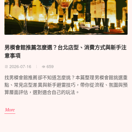
男模會館推薦怎麼選？台北店型、消費方式與新手注
意事項
2026-07-16
659
📆
👁
找男模會館推薦卻不知道怎麼挑？本篇整理男模會館挑選重
點、常見店型差異與新手避雷技巧，帶你從流程、氛圍與預
算層面評估，選對適合自己的玩法。
More