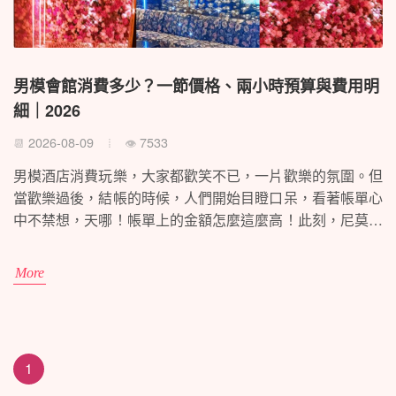
男模會館消費多少？一節價格、兩小時預算與費用明
細｜2026
2026-08-09
7533
📆
👁
男模酒店消費玩樂，大家都歡笑不已，一片歡樂的氛圍。但
當歡樂過後，結帳的時候，人們開始目瞪口呆，看著帳單心
中不禁想，天哪！帳單上的金額怎麼這麼高！此刻，尼莫國
際或許會想要無辜地說一句："人客啊，真的冤枉！"
More
1